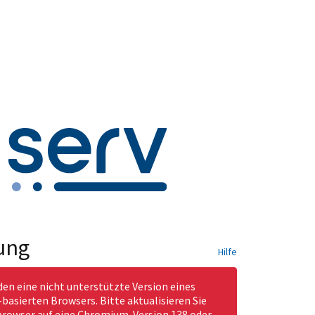
ung
Hilfe
den eine nicht unterstützte Version eines
asierten Browsers. Bitte aktualisieren Sie
rowser auf eine Chromium-Version 138 oder