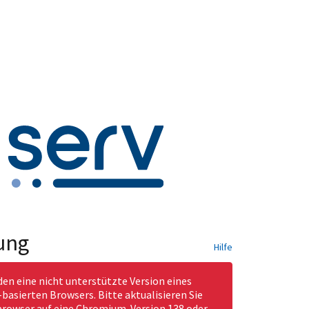
ung
Hilfe
den eine nicht unterstützte Version eines
asierten Browsers. Bitte aktualisieren Sie
rowser auf eine Chromium-Version 138 oder