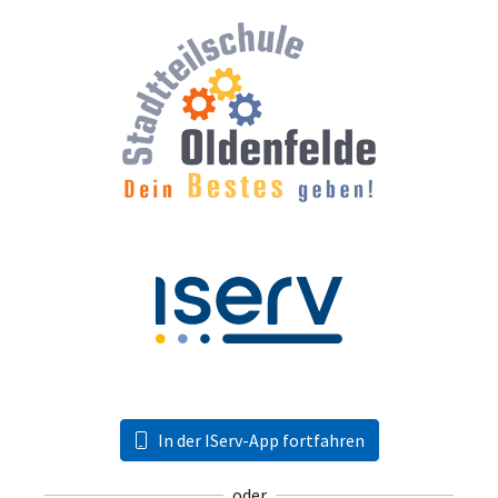
In der IServ-App fortfahren
oder