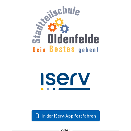
In der IServ-App fortfahren
oder