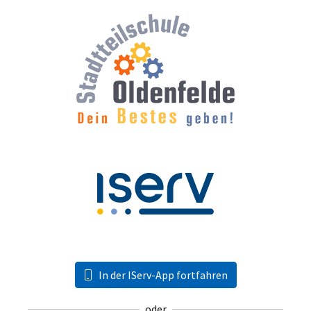
In der IServ-App fortfahren
oder